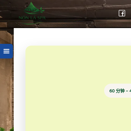
Skip
to
content
60 分钟 – 