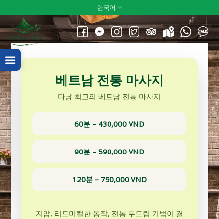
Skip
한국어
to
content
베트남 전통 마사지
다낭 최고의 베트남 전통 마사지
60분 – 430,000 VND
90분 – 590,000 VND
120분 – 790,000 VND
지압, 리드미컬한 동작, 전통 두드림 기법이 결